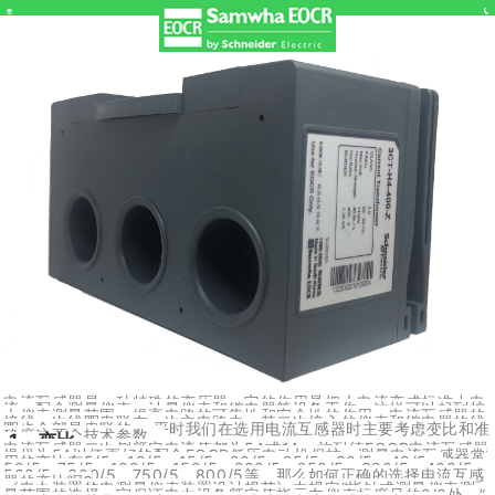
EOCR电流互感器主要技术参数变比和准确度
电流互感器是一种特殊的变压器，它的作用是把大电流变成标准小电
流，配合测量仪表、计量仪表和继电器等设备工作。这样可以起到扩
大仪表测量范围，提高电路的可靠性和安全性的作用。电流互感器的
接线一次线圈串联在一次主电路中，其二次接入的仪表和继电器的线
圈也全部是串联的。
平时我们在选用电流互感器时主要考虑变比和准
确度这两个技术参数。
1、变比
电流互感器二次侧额定电流值都为5A或1A，施耐德EOCR电流互感器
提供为5A以便更好的配合EOCR低压电动机保护。测量电流互感器常
用的变比有5/5、10/5、15/5、20/5、25/5、30/5、40/5、
50/5、75/5、100/5、150/5、200/5、250/5、300/5、400/5、
500/5、600/5、750/5、800/5等，那么如何正确的选择电流互感
器的变比呢?
《电力装置的电测量仪表装置设计规范》中规定“指针式测量仪表测
量范围的选择，宜保证电力设备额定值指示在仪表标度尺的2/3处。”