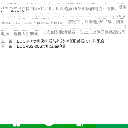
根据这个规范我们可以用下面的公式选取电流互感器的变比N。
这个公式中I为回路的最大负荷电流，0.7的意思是最大负荷电流
时指示指在仪表盘的70%处，5为电流互感器二次额定电流值。然后
根据计算的变比值选择相应电流互感器的变比。比如，I为50A，根据
计算公式可以得到N=14.29，所以选择75/5变比的电流互感器。
2、
准确度
电流互感器的准确度又称为精度，由于电流互感器存在比值误差
和角误差是不可避免的。电流互感器的准确度在数值上等于此比值误
差极限的百分数。比如，0.5级的电流互感器的最大比值误差为
±0.5%。测量电流互感器有0.1、0.2、0.5、1、3、5等级，保护用
的电流互感器有5P、10P两级。一般情况下，计量选择0.2级，测量
选择0.5级，一般监视仪表选择1级。
同时我们在使用电流互感器需要注意：电流互感器的二次侧一定
要接地，防止一次侧高压窜人二次侧，危机设备和人生安全；注意电
流互感器一、二侧的极性，极性接错严重情况下烧损仪表；电流互感
器二次不能开路，严禁二次侧安装熔断器，防止二次侧开路感应出高
电压，危机人生安全。
上一篇：
EOCR电动机保护器与外部电流互感器(CT)的配合
下一篇：
EOCRSS-05S过电流保护器