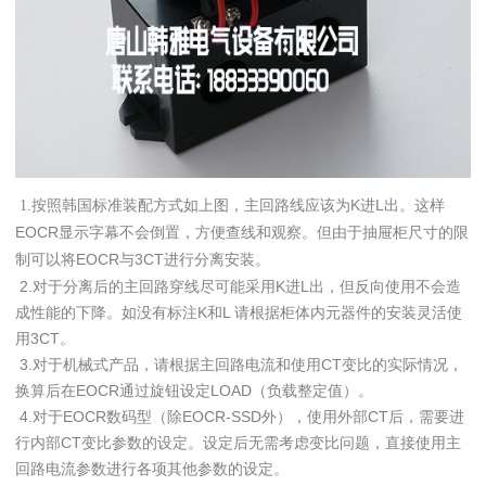
按照韩国标准装配方式如上图，主回路线应该为
K
进
L
出。这样
1.
EOCR
显示字幕不会倒置，方便查线和观察。但由于抽屉柜尺寸的限
制可以将
EOCR
与
3CT
进行分离安装。
2.对于分离
后的主回路穿线尽可能采用
K
进
L
出，但反向使用不会造
成性能的下降。如没有标注
K
和
L
请根据柜体内元器件的安装灵活使
用
3CT
。
3.对于机械式产品，请根据主回路电流和使用CT变比的实际情况，
换算后在EOCR通过旋钮设定LOAD（负载整定值）。
4.对于EOCR数码型（除EOCR-SSD外），使用外部CT后，需要进
行内部CT变比参数的设定。设定后无需考虑变比问题，直接使用主
回路电流参数进行各项其他参数的设定。